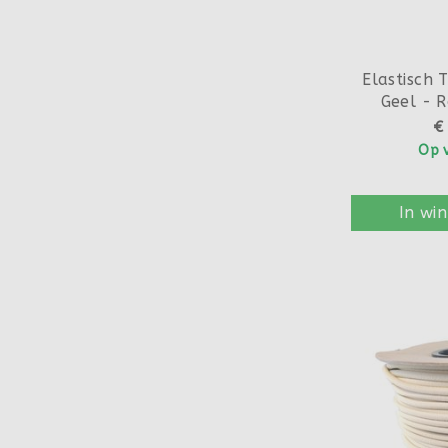
Elastisch
Geel - 
€
Op 
In wi