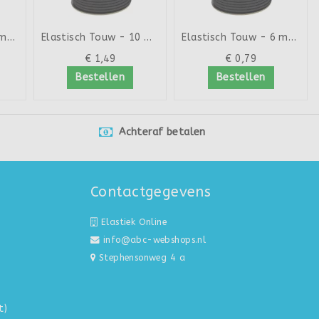
Elastisch Touw - 8 mm - ...
Elastisch Touw - 10 mm -...
Elastisch Touw - 6 mm - ...
€ 1,49
€ 0,79
Bestellen
Bestellen
Achteraf betalen
Contactgegevens
Elastiek Online
info@abc-webshops.nl
Stephensonweg 4 a
t)