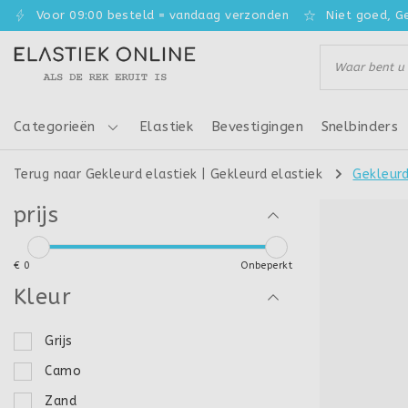
Voor 09:00 besteld = vandaag verzonden
Niet goed, G
Categorieën
Elastiek
Bevestigingen
Snelbinders
Terug naar Gekleurd elastiek
|
Gekleurd elastiek
Gekleurd
prijs
€
0
Onbeperkt
Kleur
Grijs
Camo
Zand