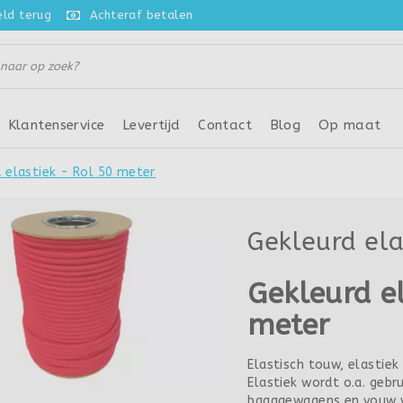
eld terug
Achteraf betalen
Klantenservice
Levertijd
Contact
Blog
Op maat
 elastiek - Rol 50 meter
Gekleurd ela
Gekleurd e
meter
Elastisch touw, elastiek
Elastiek wordt o.a. gebr
bagagewagens en vouw wa