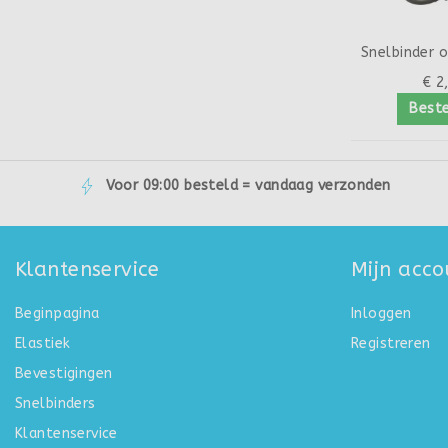
€ 2
Beste
Voor 09:00 besteld = vandaag verzonden
Klantenservice
Mijn acco
Beginpagina
Inloggen
Elastiek
Registreren
Bevestigingen
Snelbinders
Klantenservice