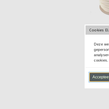
Cookies El
Elastisch
Deze web
Zand - 
geperson
€
analyser
Op 
cookies.
In wi
Accepteer