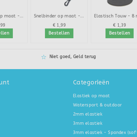
Snelbinder op maat - in...
Snelbinder op maat - in...
,99
€ 1,99
€ 1,39
llen
Bestellen
Bestellen
Niet goed, Geld terug
unt
Categorieën
Elastiek op maat
Watersport & outdoor
2mm elastiek
3mm elastiek
3mm elastiek - Spandex (sof