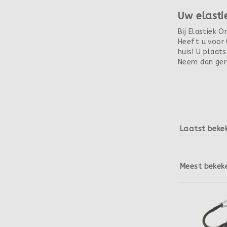
Uw elasti
Bij Elastiek O
Heeft u voor 
huis! U plaat
Neem dan geru
Laatst beke
Meest bekek