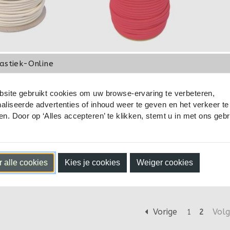
astiek-Online
 Touw - 8 mm -
Elastisch Touw - 8mm -
site gebruikt cookies om uw browse-ervaring te verbeteren,
Rol 50 meter
Bordeaux - 50 meter op
aliseerde advertenties of inhoud weer te geven en het verkeer te
rol
 44,95
€ 49,95
en. Door op ‘Alles accepteren’ te klikken, stemt u in met ons geb
voorraad
Op voorraad
nkelwagen
In winkelwagen
 alle cookies
Kies je cookies
Weiger cookies
Vorige
Vol
1
2