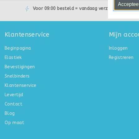
Accepteer
Voor 09:00 besteld = vandaag verzonden
Klantenservice
Mijn acco
Beginpagina
Inloggen
Elastiek
Registreren
Bevestigingen
Snelbinders
Klantenservice
Levertijd
Contact
Blog
Op maat