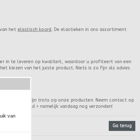
 van het
elastisch koord
. De elastieken in ons assortiment
er in te leveren op kwaliteit, waardoor u profiteert van een
t kiezen van het juiste product. Niets is zo fijn als advies
lastiek Online zijn trots op onze producten. Neem contact op
9.00 uur besteld = namelijk vandaag nog verzonden!
ruik van
Ga terug