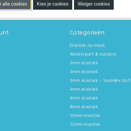
 alle cookies
Kies je cookies
Weiger cookies
Niet goed, Geld terug
unt
Categorieën
Elastiek op maat
Watersport & outdoor
2mm elastiek
3mm elastiek
3mm elastiek - Spandex (sof
4mm elastiek
6mm elastiek
8mm elastiek
10mm elastiek
12mm elastiek