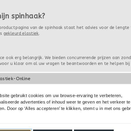
mijn spinhaak?
 productpagina van de spinhaak staat het advies voor de lengte
rs
gekleurd elastiek
.
ice ook erg belangrijk. We bieden concurrerende prijzen aan zond
voor u klaar om al uw vragen te beantwoorden en te helpen bij he
astiek-Online
nog verzonden
 keuze voor zowel doe-het-zelvers als professionals. Wij van E
site gebruikt cookies om uw browse-ervaring te verbeteren,
 uw elastiek touw en verwante producten direct bij ons. Voor 0
aliseerde advertenties of inhoud weer te geven en het verkeer te
en. Door op ‘Alles accepteren’ te klikken, stemt u in met ons geb